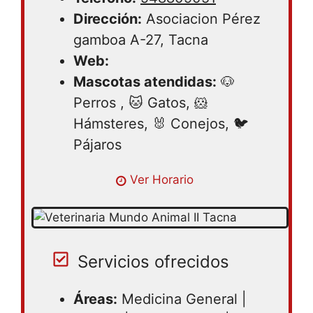
Dirección:
Asociacion Pérez
gamboa A-27, Tacna
Web:
Mascotas atendidas:
🐶
Perros , 🐱 Gatos, 🐹
Hámsteres, 🐰 Conejos, 🐦
Pájaros
Lunes 09:30AM – 06:00PM | Martes
Ver Horario
09:30AM – 06:00PM | Miércoles 09:30AM
– 06:00PM | Jueves 09:30AM – 06:00PM |
Viernes 09:30AM – 06:00PM | Sábado
09:30AM – 06:00PM | Domingo cerrado
Servicios ofrecidos
Áreas:
Medicina General |