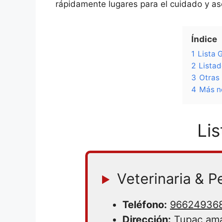
rápidamente lugares para el cuidado y as
Índice
1
Lista 
2
Listad
3
Otras 
4
Más ne
Li
Veterinaria & P
Teléfono:
96624936
Dirección:
Tupac ama