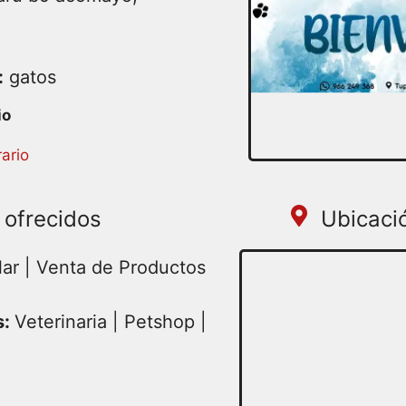
:
gatos
ario
 ofrecidos
Ubicaci
ar | Venta de Productos
s:
Veterinaria | Petshop |