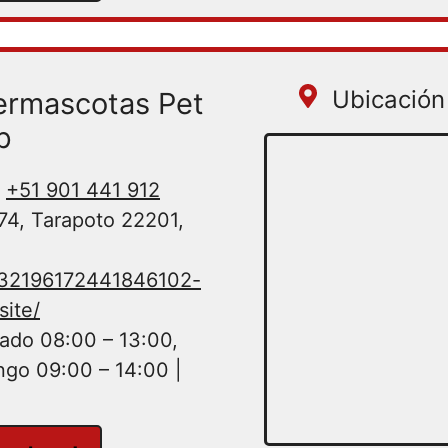
Ubicación 
ermascotas Pet
p
+51 901 441 912
74, Tarapoto 22201,
532196172441846102-
site/
ado 08:00 – 13:00,
ngo 09:00 – 14:00 |