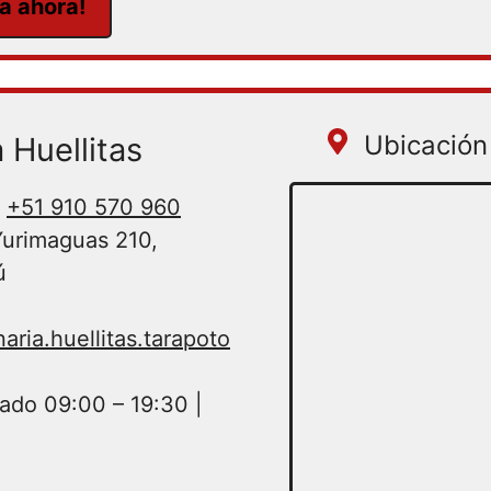
ta ahora!
Ubicación 
 Huellitas
+51 910 570 960
urimaguas 210,
ú
ria.huellitas.tarapoto
ado 09:00 – 19:30 |