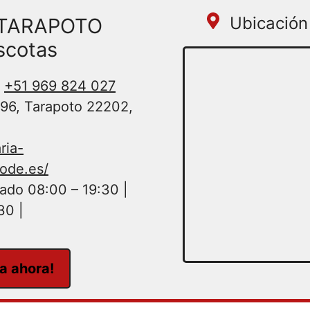
Ubicación 
a TARAPOTO
scotas
+51 969 824 027
96, Tarapoto 22202,
ria-
ode.es/
ado 08:00 – 19:30 |
30 |
ta ahora!