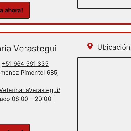
ta ahora!
Ubicación 
aria Verastegui
+51 964 561 335
Jimenez Pimentel 685,
eterinariaVerastegui/
ado 08:00 – 20:00 |