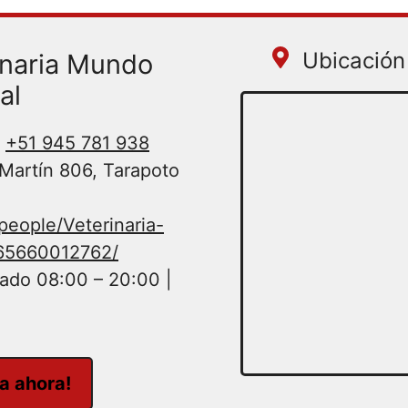
Ubicación 
inaria Mundo
al
+51 945 781 938
Martín 806, Tarapoto
eople/Veterinaria-
65660012762/
ado 08:00 – 20:00 |
ta ahora!