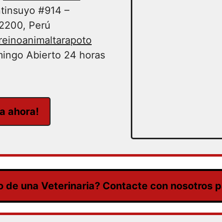
tinsuyo #914 –
22200, Perú
einoanimaltarapoto
ingo Abierto 24 horas
ta ahora!
 de una Veterinaria? Contacte con nosotros pa