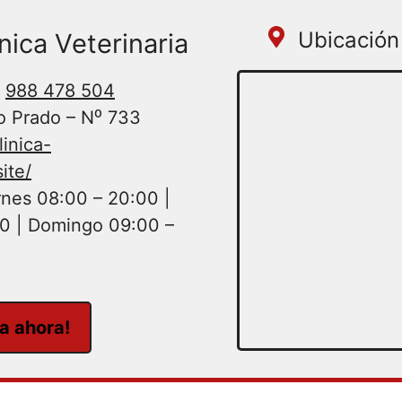
Ubicación 
ica Veterinaria
988 478 504
o Prado – N⁰ 733
inica-
ite/
nes 08:00 – 20:00 |
0 | Domingo 09:00 –
ta ahora!