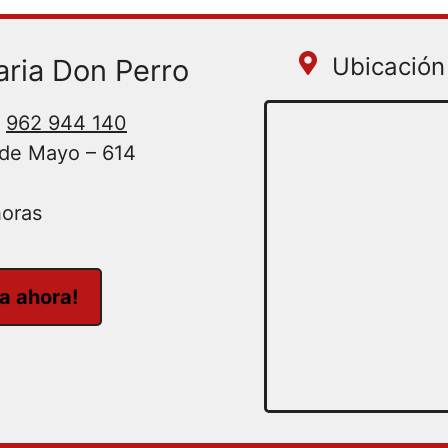
Ubicación 
aria Don Perro
962 944 140
 de Mayo – 614
horas
ta ahora!