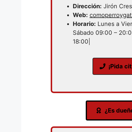
Dirección:
Jirón Cres
Web:
comoperroygato
Horario:
Lunes a Vier
Sábado 09:00 – 20:0
18:00|
¡Pida ci
¿Es dueño