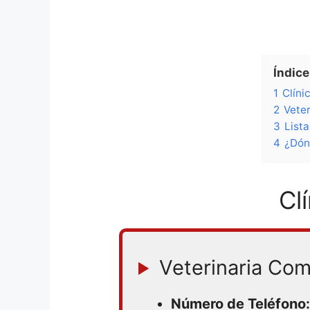
Índice
1
Clíni
2
Veter
3
List
4
¿Dón
Cl
Veterinaria Com
Número de Teléfono: