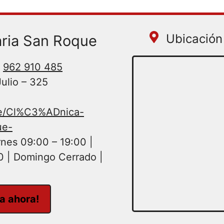
Ubicación 
aria San Roque
962 910 485
Julio – 325
le/Cl%C3%ADnica-
ue-
nes 09:00 – 19:00 |
0 | Domingo Cerrado |
ta ahora!