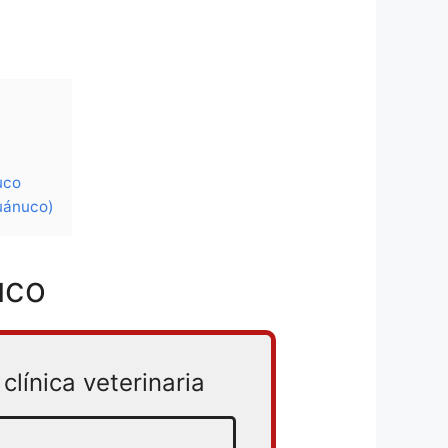
uco
uánuco)
uco
clínica veterinaria