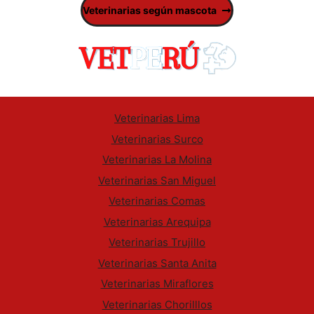
Veterinarias según mascota
Veterinarias Lima
Veterinarias Surco
Veterinarias La Molina
Veterinarias San Miguel
Veterinarias Comas
Veterinarias Arequipa
Veterinarias Trujillo
Veterinarias Santa Anita
Veterinarias Miraflores
Veterinarias Chorilllos