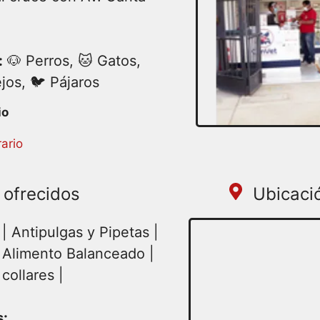
:
🐶 Perros, 🐱 Gatos,
jos, 🐦 Pájaros
:00 – 18:30 | Miércoles
ario
18:30 | Viernes 08:00 –
 Domingo 08:00 – 18:30
 ofrecidos
Ubicaci
| Antipulgas y Pipetas |
| Alimento Balanceado |
collares |
s: