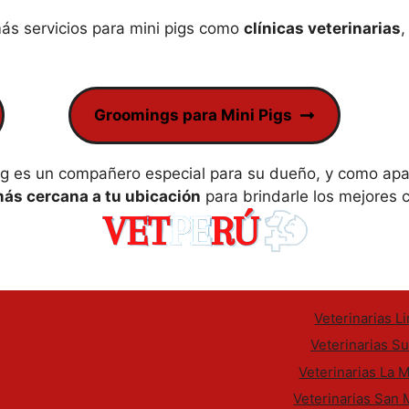
s servicios para mini pigs como
clínicas veterinarias
Groomings para Mini Pigs
 es un compañero especial para su dueño, y como apas
más cercana a tu ubicación
para brindarle los mejores 
Veterinarias L
Veterinarias S
Veterinarias La M
Veterinarias San 