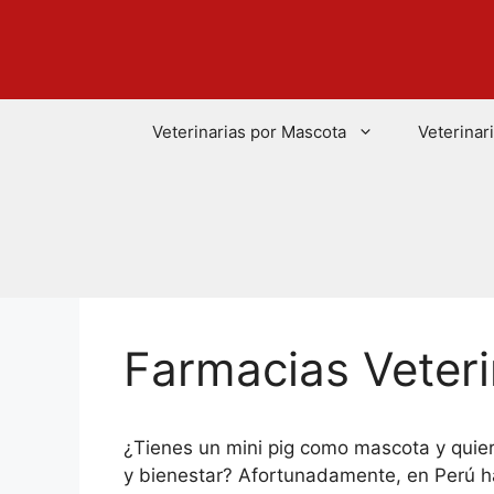
Saltar
al
contenido
Veterinarias por Mascota
Veterinar
Farmacias Veteri
¿Tienes un mini pig como mascota y quier
y bienestar? Afortunadamente, en Perú h