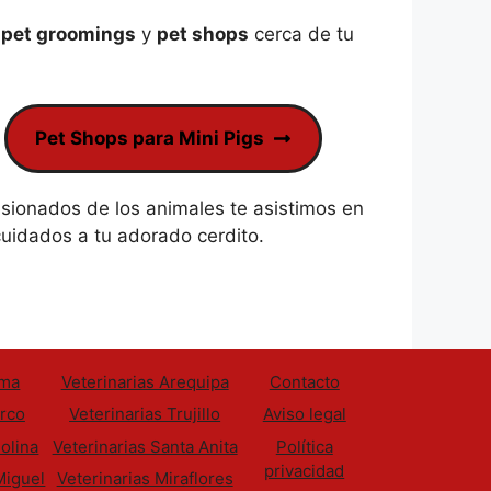
,
pet groomings
y
pet shops
cerca de tu
Pet Shops para Mini Pigs
ionados de los animales te asistimos en
cuidados a tu adorado cerdito.
ima
Veterinarias Arequipa
Contacto
urco
Veterinarias Trujillo
Aviso legal
olina
Veterinarias Santa Anita
Política
privacidad
Miguel
Veterinarias Miraflores