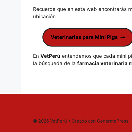
Recuerda que en esta web encontrarás má
ubicación.
Veterinarias para Mini Pigs
En
VetPerú
entendemos que cada mini pig
la búsqueda de la
farmacia veterinaria 
© 2026 VetPerú
• Creado con
GeneratePress