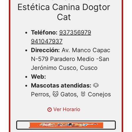
Estética Canina Dogtor
Cat
Teléfono:
937356979
941047937
Dirección:
Av. Manco Capac
N-579 Paradero Medio -San
Jerónimo Cusco, Cusco
Web:
Mascotas atendidas:
🐶
Perros, 🐱 Gatos, 🐰 Conejos
Lunes 08:30 – 19:30 | Martes 08:30 –
Ver Horario
19:30 | Miercoles 08:30 – 19:30 | Jueves
08:30 – 19:30 | Viernes 08:30 – 19:30 |
Sabado 08:30 – 19:30 | Domingo 08:30 –