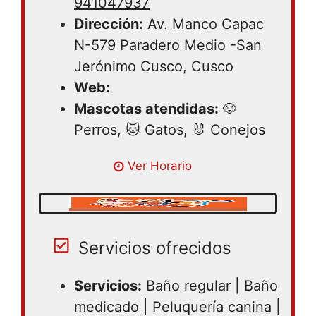
941047937
Dirección:
Av. Manco Capac
N-579 Paradero Medio -San
Jerónimo Cusco, Cusco
Web:
Mascotas atendidas:
🐶
Perros, 🐱 Gatos, 🐰 Conejos
Lunes 08:30 – 19:30 | Martes 08:30 –
Ver Horario
19:30 | Miercoles 08:30 – 19:30 | Jueves
08:30 – 19:30 | Viernes 08:30 – 19:30 |
Sabado 08:30 – 19:30 | Domingo 08:30 –
19:30
Servicios ofrecidos
Servicios:
Baño regular | Baño
medicado | Peluquería canina |