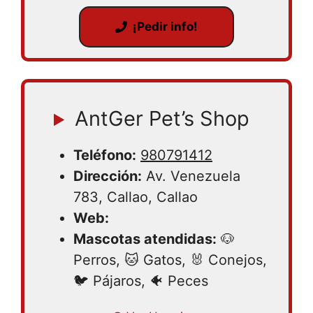
¡Pedir info!
AntGer Pet’s Shop
Teléfono:
980791412
Dirección:
Av. Venezuela
783, Callao, Callao
Web:
Mascotas atendidas:
🐶
Perros, 🐱 Gatos, 🐰 Conejos,
🐦 Pájaros, 🐠 Peces
Lunes 09:00 – 21:00 | Martes 09:00 –