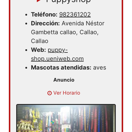
Teléfono:
982361202
Dirección:
Avenida Néstor
Gambetta callao, Callao,
Callao
Web:
puppy-
shop.ueniweb.com
Mascotas atendidas:
aves
Lunes 08:30 – 16:00 | Martes 08:30 –
Ver Horario
16:00 | Miercoles 08:30 – 16:00 | Jueves
08:30 – 16:00 | Viernes 08:30 – 16:00 |
Sabado 08:30 – 16:00