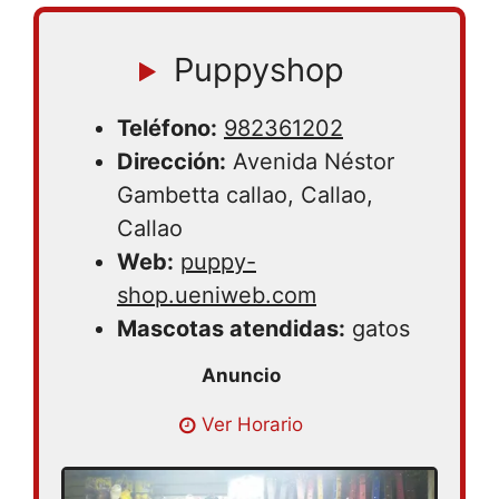
Puppyshop
Teléfono:
982361202
Dirección:
Avenida Néstor
Gambetta callao, Callao,
Callao
Web:
puppy-
shop.ueniweb.com
Mascotas atendidas:
gatos
Lunes 08:30 – 16:00 | Martes 08:30 –
Ver Horario
16:00 | Miercoles 08:30 – 16:00 | Jueves
08:30 – 16:00 | Viernes 08:30 – 16:00 |
Sabado 08:30 – 16:00