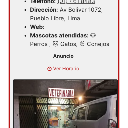
Teléfono:
(01) 461 8483
Dirección:
Av Bolivar 1072,
Pueblo Libre, Lima
Web:
Mascotas atendidas:
🐶
Perros , 🐱 Gatos, 🐰 Conejos
Lunes 09:00AM – 08:00PM | Martes
Ver Horario
09:00AM – 08:00PM | Miércoles 09:00AM
– 08:00PM | Jueves 09:00AM – 08:00PM |
Viernes 09:00AM – 08:00PM | Sábado
09:00AM – 08:00PM | Domingo cerrado