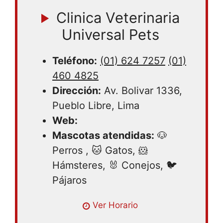
Clinica Veterinaria
Universal Pets
Teléfono:
(01) 624 7257
(01)
460 4825
Dirección:
Av. Bolivar 1336,
Pueblo Libre, Lima
Web:
Mascotas atendidas:
🐶
Perros , 🐱 Gatos, 🐹
Hámsteres, 🐰 Conejos, 🐦
Pájaros
Lunes 09:00AM – 07:00PM | Martes
Ver Horario
09:00AM – 07:00PM | Miércoles 09:00AM