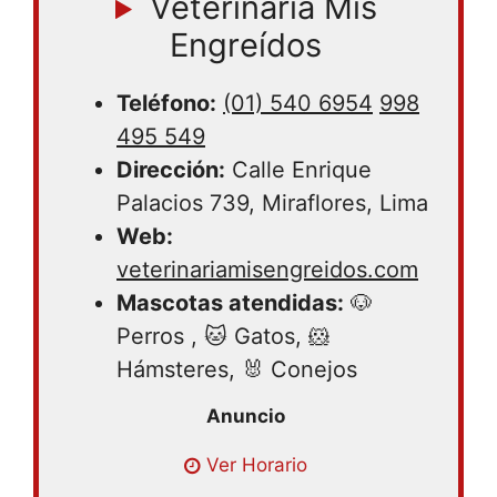
Veterinaria Mis
Engreídos
Teléfono:
(01) 540 6954
998
495 549
Dirección:
Calle Enrique
Palacios 739, Miraflores, Lima
Web:
veterinariamisengreidos.com
Mascotas atendidas:
🐶
Perros , 🐱 Gatos, 🐹
Hámsteres, 🐰 Conejos
Lunes 09:30AM – 07:00PM | Martes
Ver Horario
09:30AM – 07:00PM | Miércoles 09:30AM