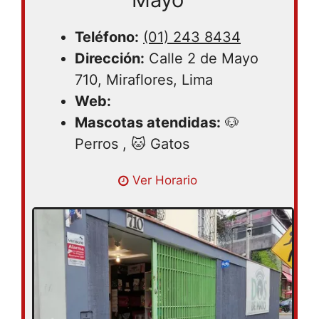
Teléfono:
(01) 243 8434
Dirección:
Calle 2 de Mayo
710, Miraflores, Lima
Web:
Mascotas atendidas:
🐶
Perros , 🐱 Gatos
Lunes 09:30AM – 06:00PM | Martes
Ver Horario
09:30AM – 06:00PM | Miércoles 09:30AM
– 06:00PM | Jueves 09:30AM – 06:00PM |
Viernes 09:30AM – 06:00PM | Sábado
09:30AM – 06:00PM | Domingo cerrado