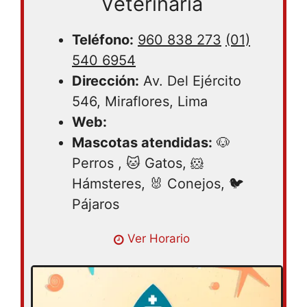
Veterinaria
Teléfono:
960 838 273
(01)
540 6954
Dirección:
Av. Del Ejército
546, Miraflores, Lima
Web:
Mascotas atendidas:
🐶
Perros , 🐱 Gatos, 🐹
Hámsteres, 🐰 Conejos, 🐦
Pájaros
Lunes 09:00AM – 08:00PM | Martes
Ver Horario
09:00AM – 08:00PM | Miércoles 09:00AM
– 08:00PM | Jueves 09:00AM – 08:00PM |
Viernes 09:00AM – 08:00PM | Sábado
09:00AM – 08:00PM | Domingo 10:00AM –