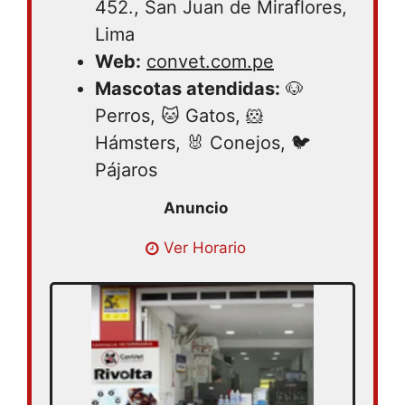
452., San Juan de Miraflores,
Lima
Web:
convet.com.pe
Mascotas atendidas:
🐶
Perros, 🐱 Gatos, 🐹
Hámsters, 🐰 Conejos, 🐦
Pájaros
Lunes 08:30 – 19:00 | Martes 08:30 –
Ver Horario
19:00 | Miércoles 08:30 – 19:00 | Jueves
08:30 – 19:00 | Viernes 08:30 – 19:00 |
Sábado 08:30 – 18:00 | Domingo cerrado