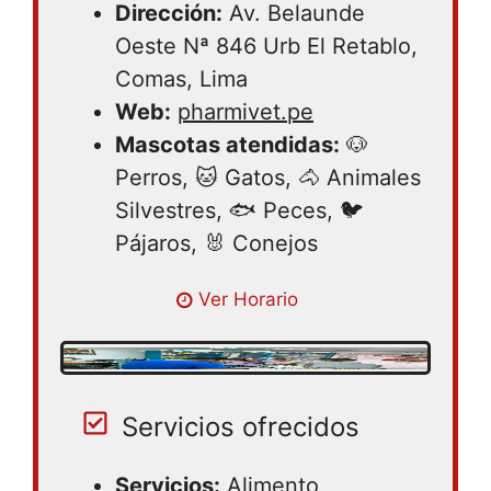
Dirección:
Av. Belaunde
Oeste Nª 846 Urb El Retablo,
Comas, Lima
Web:
pharmivet.pe
Mascotas atendidas:
🐶
Perros, 🐱 Gatos, 🐴 Animales
Silvestres, 🐟 Peces, 🐦
Pájaros, 🐰 Conejos
Lunes 09:00 – 18:00 | Martes 09:00 –
Ver Horario
18:00 | Miércoles 09:00 – 18:00 | Jueves
09:00 – 18:00 | Viernes 09:00 – 18:00 |
Sábado 09:00 – 18:00 | Domingo cerrado
Servicios ofrecidos
Servicios:
Alimento