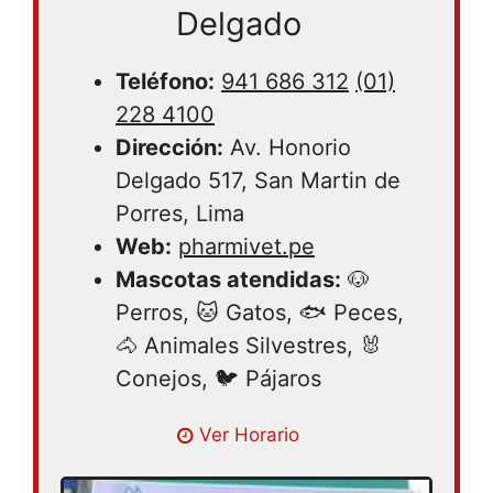
Delgado
Teléfono:
941 686 312
(01)
228 4100
Dirección:
Av. Honorio
Delgado 517, San Martin de
Porres, Lima
Web:
pharmivet.pe
Mascotas atendidas:
🐶
Perros, 🐱 Gatos, 🐟 Peces,
🐴 Animales Silvestres, 🐰
Conejos, 🐦 Pájaros
Lunes 08:30 – 17:00 | Martes 08:30 –
Ver Horario
17:00 | Miércoles 08:30 – 17:00 | Jueves
08:30 – 17:00 | Viernes 08:30 – 17:00 |