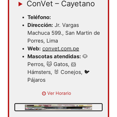
ConVet – Cayetano
Teléfono:
Dirección:
Jr. Vargas
Machuca 599., San Martin de
Porres, Lima
Web:
convet.com.pe
Mascotas atendidas:
🐶
Perros, 🐱 Gatos, 🐹
Hámsters, 🐰 Conejos, 🐦
Pájaros
Lunes 08:30 – 18:00 | Martes 08:30 –
Ver Horario
18:00 | Miércoles 08:30 – 18:00 | Jueves
08:30 – 18:00 | Viernes 08:30 – 18:00 |
Sábado 08:30 – 18:00 | Domingo cerrado