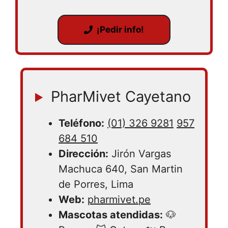
¡Pedir info!
PharMivet Cayetano
Teléfono:
(01) 326 9281
957
684 510
Dirección:
Jirón Vargas
Machuca 640, San Martin
de Porres, Lima
Web:
pharmivet.pe
Mascotas atendidas:
🐶