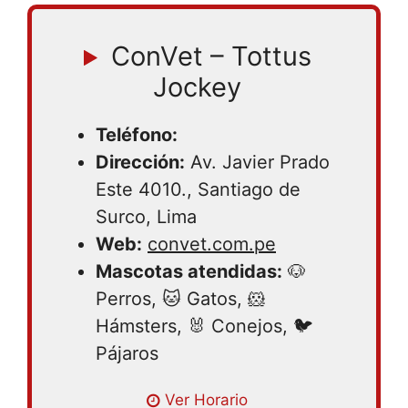
ConVet – Tottus
Jockey
Teléfono:
Dirección:
Av. Javier Prado
Este 4010., Santiago de
Surco, Lima
Web:
convet.com.pe
Mascotas atendidas:
🐶
Perros, 🐱 Gatos, 🐹
Hámsters, 🐰 Conejos, 🐦
Pájaros
Lunes 08:00 – 19:00 | Martes 08:00 –
Ver Horario