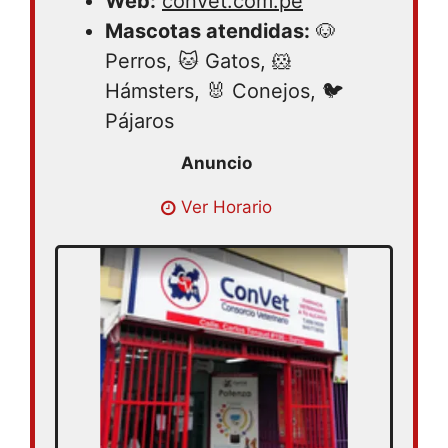
Web:
convet.com.pe
Mascotas atendidas:
🐶
Perros, 🐱 Gatos, 🐹
Hámsters, 🐰 Conejos, 🐦
Pájaros
Lunes 08:30 – 19:00 | Martes 08:30 –
Ver Horario
19:00 | Miércoles 08:30 – 19:00 | Jueves
08:30 – 19:00 | Viernes 08:30 – 19:00 |
Sábado 08:30 – 19:00 | Domingo cerrado