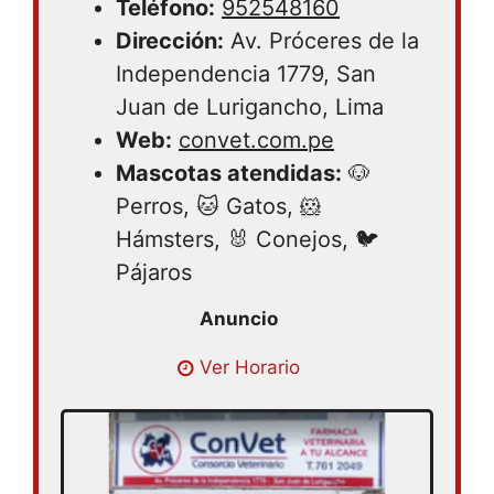
Teléfono:
952548160
Dirección:
Av. Próceres de la
Independencia 1779, San
Juan de Lurigancho, Lima
Web:
convet.com.pe
Mascotas atendidas:
🐶
Perros, 🐱 Gatos, 🐹
Hámsters, 🐰 Conejos, 🐦
Pájaros
Lunes 08:30 – 18:30 | Martes 08:30 –
Ver Horario
18:30 | Miércoles 08:30 – 18:30 | Jueves
08:30 – 18:30 | Viernes 08:30 – 18:30 |
Sábado 08:30 – 18:30 | Domingo cerrado