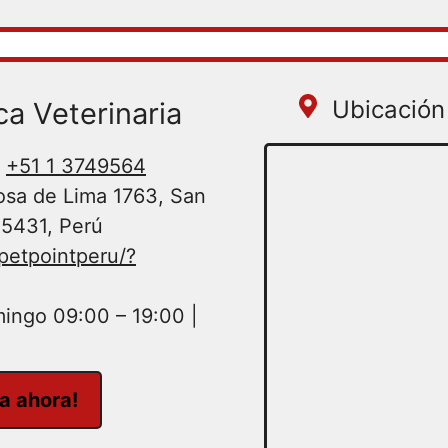
Ubicación 
ca Veterinaria
+51 1 3749564
osa de Lima 1763, San
15431, Perú
petpointperu/?
ingo 09:00 – 19:00 |
ta ahora!