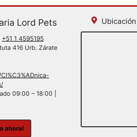
Ubicación 
aria Lord Pets
+51 1 4595195
tuta 416 Urb. Zárate
s/Cl%C3%ADnica-
s/
ado 09:00 – 18:00 |
ta ahora!