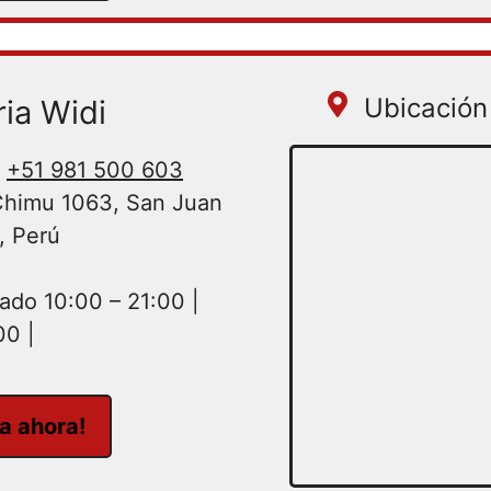
Ubicación 
ria Widi
+51 981 500 603
Chimu 1063, San Juan
, Perú
do 10:00 – 21:00 |
00 |
ta ahora!