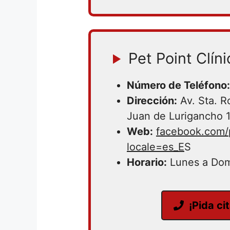
Pet Point Clíni
Número de Teléfono:
Dirección:
Av. Sta. R
Juan de Lurigancho 
Web:
facebook.com/
locale=es_E
S
Horario:
Lunes a Dom
¡Pida ci