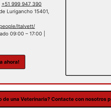
+51 999 947 390
de Lurigancho 15401,
eople/Italvett/
do 09:00 – 17:00 |
ta ahora!
 de una Veterinaria? Contacte con nosotros pa