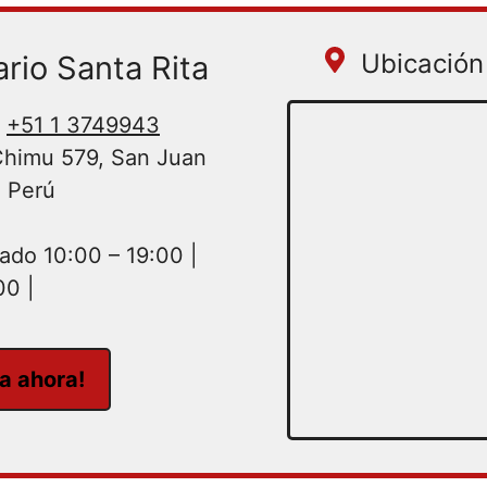
Ubicación 
rio Santa Rita
+51 1 3749943
Chimu 579, San Juan
, Perú
do 10:00 – 19:00 |
00 |
ta ahora!