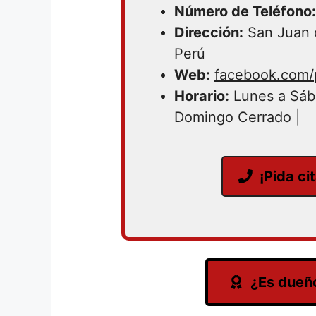
Número de Teléfono:
Dirección:
San Juan 
Perú
Web:
facebook.com/p
Horario:
Lunes a Sába
Domingo Cerrado |
¡Pida ci
¿Es dueño