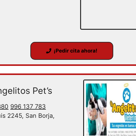
¡Pedir cita ahora!
gelitos Pet’s
880
996 137 783
is 2245, San Borja,