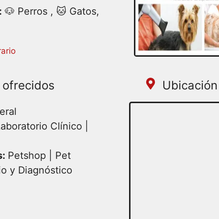
:
🐶 Perros , 🐱 Gatos,
artes 09:00AM – 07:00PM
ario
 | Jueves 09:00AM –
07:00PM | Domingo
 ofrecidos
Ubicación 
eral
aboratorio Clínico |
s:
Petshop | Pet
io y Diagnóstico