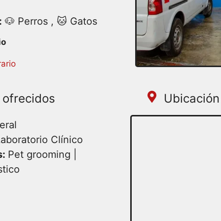
:
🐶 Perros , 🐱 Gatos
artes 09:00AM – 06:00PM
ario
 | Jueves 09:00AM –
06:00PM | Sábado
cerrado
 ofrecidos
Ubicación 
eral
aboratorio Clínico
s:
Pet grooming |
stico