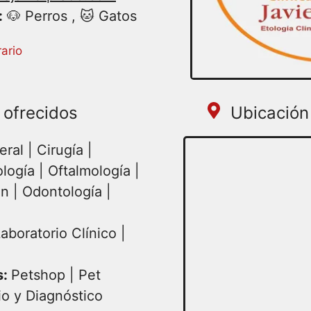
:
🐶 Perros , 🐱 Gatos
ario
 ofrecidos
Ubicación 
al | Cirugía |
logía | Oftalmología |
ón | Odontología |
aboratorio Clínico |
s:
Petshop | Pet
io y Diagnóstico