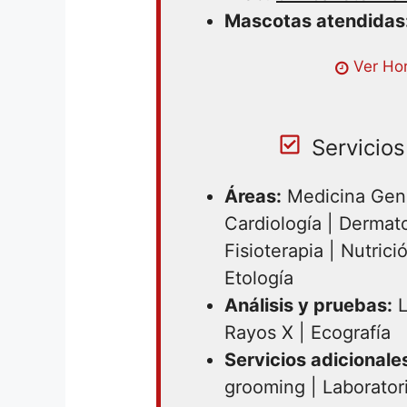
Mascotas atendidas
Ver Hor
Servicios
Áreas:
Medicina Gener
Cardiología | Dermato
Fisioterapia | Nutrici
Etología
Análisis y pruebas:
L
Rayos X | Ecografía
Servicios adicionale
grooming | Laborator