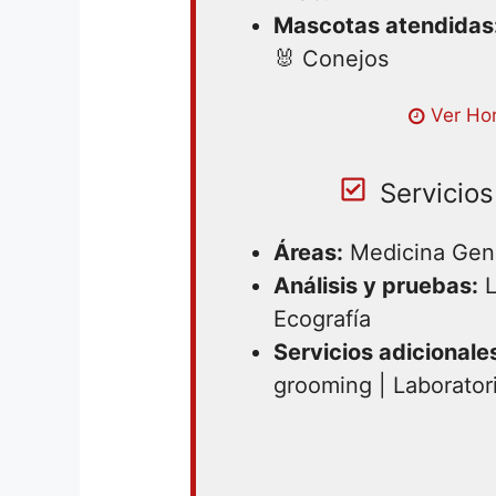
Mascotas atendidas
🐰 Conejos
Lunes 09:00AM – 07:00PM | M
Ver Hor
| Miércoles 09:00AM – 07:00PM
07:00PM | Viernes 09:00AM – 
cerrado
Servicios
Áreas:
Medicina Gen
Análisis y pruebas:
L
Ecografía
Servicios adicionale
grooming | Laborator