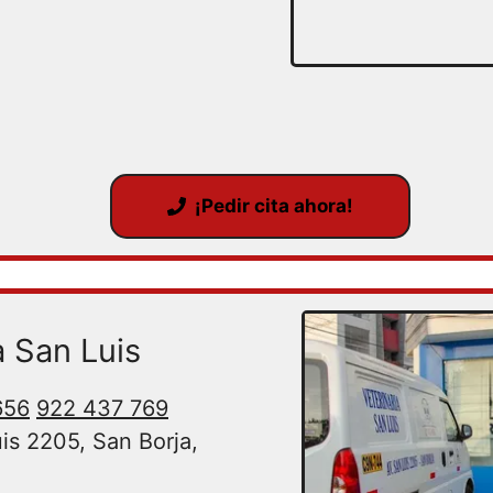
¡Pedir cita ahora!
a San Luis
656
922 437 769
is 2205, San Borja,