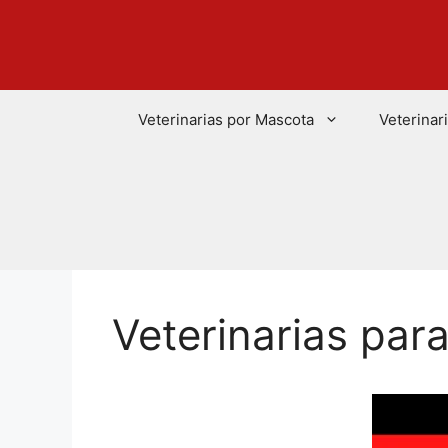
Saltar
al
contenido
Veterinarias por Mascota
Veterinar
Veterinarias par