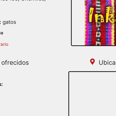
:
gatos
ario
 ofrecidos
Ubica
s: