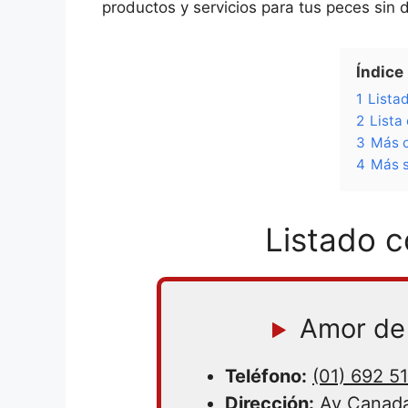
productos y servicios para tus peces sin
Índice
1
Lista
2
Lista
3
Más o
4
Más s
Listado c
Amor de 
Teléfono:
(01) 692 5
Dirección:
Av Canada 