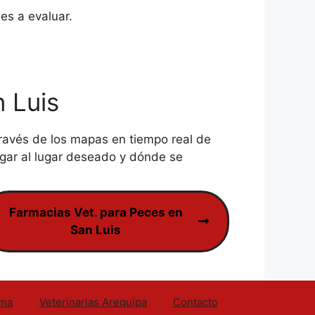
es a evaluar.
 Luis
ravés de los mapas en tiempo real de
gar al lugar deseado y dónde se
Farmacias Vet. para Peces en
San Luis
ima
Veterinarias Arequipa
Contacto