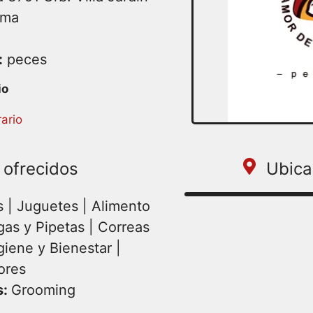
ima
:
peces
:30 – 16:00 | Miercoles
ario
16:00 | Viernes 09:30 –
 ofrecidos
Ubica
 | Juguetes | Alimento
gas y Pipetas | Correas
giene y Bienestar |
ores
s:
Grooming