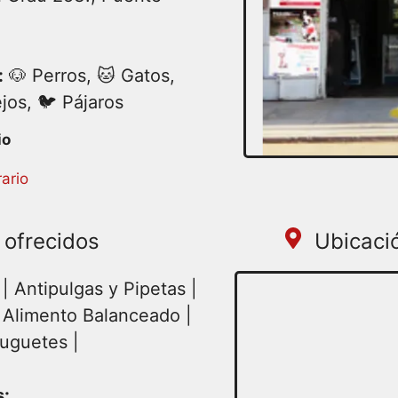
:
🐶 Perros, 🐱 Gatos,
jos, 🐦 Pájaros
:30 – 18:30 | Miércoles
ario
18:30 | Viernes 08:30 –
 Domingo cerrado
 ofrecidos
Ubicaci
| Antipulgas y Pipetas |
| Alimento Balanceado |
Juguetes |
s: