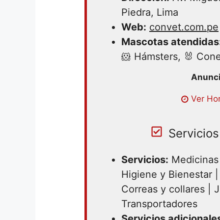
Piedra, Lima
Web:
convet.com.pe
Mascotas atendidas
🐹 Hámsters, 🐰 Cone
Lunes 08:30 – 18:30 | Martes 08
Ver Hor
08:30 – 18:30 | Jueves 08:30 – 
18:30 | Sábado 08:30 – 18:30 |
Servicios
Servicios:
Medicinas 
Higiene y Bienestar 
Correas y collares | 
Transportadores
Servicios adicionale