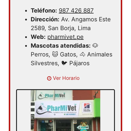
Teléfono:
987 426 887
Dirección:
Av. Angamos Este
2589, San Borja, Lima
Web:
pharmivet.pe
Mascotas atendidas:
🐶
Perros, 🐱 Gatos, 🐴 Animales
Silvestres, 🐦 Pájaros
Lunes 09:00 – 18:00 | Martes 09:00 –
Ver Horario
18:00 | Miércoles 09:00 – 18:00 | Jueves
09:00 – 18:00 | Viernes 09:00 – 18:00 |
Sábado 09:00 – 18:00 | Domingo cerrado