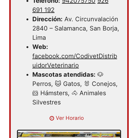
Teléfono:
942075750
926
691 192
Dirección:
Av. Circunvalación
2840 – Salamanca, San Borja,
Lima
Web:
facebook.com/CodivetDistrib
uidorVeterinario
Mascotas atendidas:
🐶
Perros, 🐱 Gatos, 🐰 Conejos,
🐹 Hámsters, 🐴 Animales
Silvestres
Lunes 08:30 – 15:00 | Martes 08:30 –
Ver Horario
15:00 | Miércoles 08:30 – 15:00 | Jueves
08:30 – 15:00 | Viernes 08:30 – 15:00 |