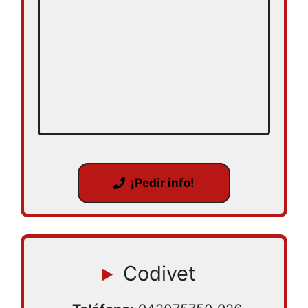
¡Pedir info!
Codivet