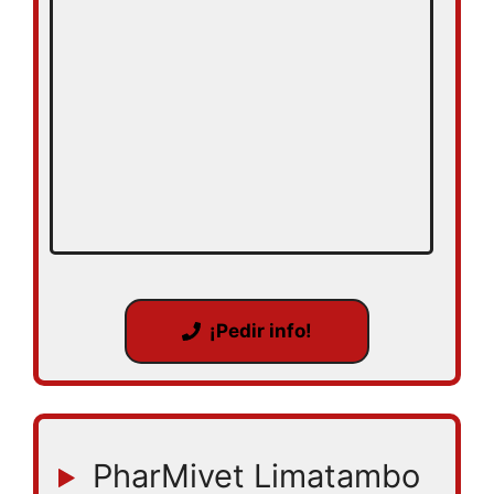
¡Pedir info!
PharMivet Limatambo