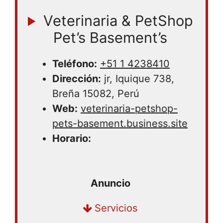
Veterinaria & PetShop
Pet’s Basement’s
Teléfono:
+51 1 4238410
Dirección:
jr, Iquique 738,
Breña 15082, Perú
Web:
veterinaria-petshop-
pets-basement.business.site
Horario:
Compra en tienda | Delivery
Servicios