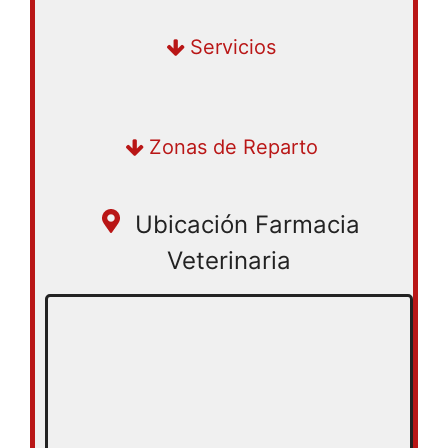
Servicios
Miraflores, San Isidro, Salamanca,
Zonas de Reparto
Santiago de Surco, San, Isidro, Lima,
Surquillo, San Juan de Lurigancho,
Ubicación Farmacia
La Victoria, San Borja, Jesús María,
Ate, Breña, Lince, El Agustino, San
Veterinaria
Luis, Santa Anita