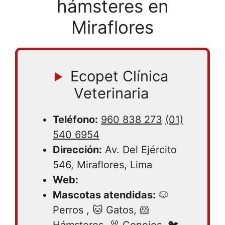
hámsteres en
Miraflores
Ecopet Clínica
Veterinaria
Teléfono:
960 838 273
(01)
540 6954
Dirección:
Av. Del Ejército
546, Miraflores, Lima
Web:
Mascotas atendidas:
🐶
Perros , 🐱 Gatos, 🐹
Hámsteres, 🐰 Conejos, 🐦