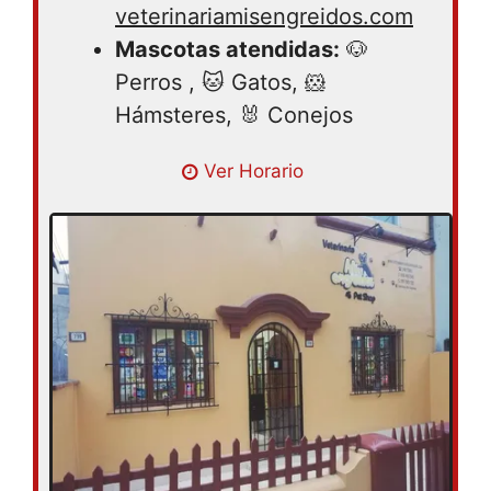
veterinariamisengreidos.com
Mascotas atendidas:
🐶
Perros , 🐱 Gatos, 🐹
Hámsteres, 🐰 Conejos
Lunes 09:30AM – 07:00PM | Martes
Ver Horario
09:30AM – 07:00PM | Miércoles 09:30AM
– 07:00PM | Jueves 09:30AM – 07:00PM |
Viernes 09:30AM – 07:00PM | Sábado
09:30AM – 07:00PM | Domingo cerrado