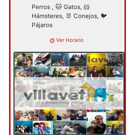
Perros , 🐱 Gatos, 🐹
Hámsteres, 🐰 Conejos, 🐦
Pájaros
Ver Horario