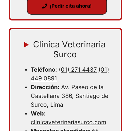
¡Pedir cita ahora!
Clínica Veterinaria
Surco
Teléfono:
(01) 271 4437
(01)
449 0891
Dirección:
Av. Paseo de la
Castellana 386, Santiago de
Surco, Lima
Web:
clinicaveterinariasurco.com
Mascotas atendidas:
🐶