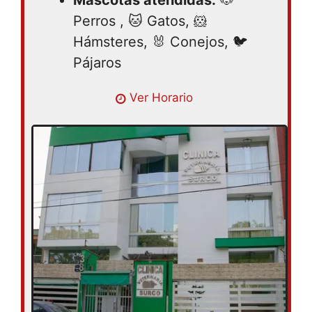
Perros , 🐱 Gatos, 🐹
Hámsteres, 🐰 Conejos, 🐦
Pájaros
Lunes 09:00AM – 09:00PM | Martes
Ver Horario
09:00AM – 09:00PM | Miércoles 09:00AM
– 09:00PM | Jueves 09:00AM – 09:00PM |
Viernes 09:00AM – 09:00PM | Sábado
09:00AM – 09:00PM | Domingo 10:00AM –
09:00PM