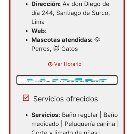
Dirección:
Av don Diego de
día 244, Santiago de Surco,
Lima
Web:
Mascotas atendidas:
🐶
Perros, 🐱 Gatos
Lunes 09:00 – 20:00 | Martes 09:00 –
Ver Horario
20:00 | Miercoles 09:00 – 20:00 | Jueves
09:00 – 20:00 | Viernes 09:00 – 20:00 |
Sabado 09:00 – 20:00
Servicios ofrecidos
Servicios:
Baño regular | Baño
medicado | Peluquería canina |
Corte y limado de uñas |