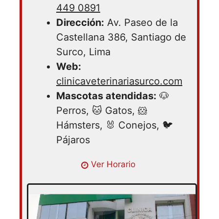
449 0891
Dirección:
Av. Paseo de la
Castellana 386, Santiago de
Surco, Lima
Web:
clinicaveterinariasurco.com
Mascotas atendidas:
🐶
Perros, 🐱 Gatos, 🐹
Hámsters, 🐰 Conejos, 🐦
Pájaros
Lunes 09:00 – 21:00 | Martes 09:00 –
Ver Horario
21:00 | Miercoles 09:00 – 21:00 | Jueves
09:00 – 21:00 | Viernes 09:00 – 21:00 |
Sabado 09:00 – 21:00 | Domingo 10:00 –
21:00