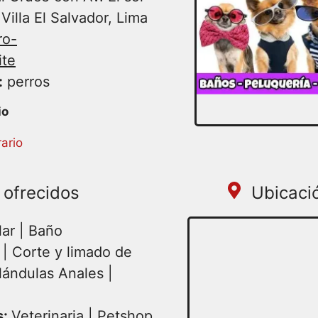
 Villa El Salvador, Lima
ro-
ite
:
perros
:00 – 19:00 | Miercoles
ario
19:00 | Viernes 09:00 –
 ofrecidos
Ubicaci
ar | Baño
 Corte y limado de
lándulas Anales |
s:
Veterinaria | Petshop