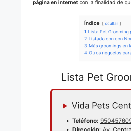
página en internet
con la finalidad de q
Índice
ocultar
1
Lista Pet Grooming p
2
Listado con con Nom
3
Más groomings en la
4
Otros negocios para
Lista Pet Groo
Vida Pets Cent
Teléfono:
95045760
Dirección:
Av. Centra