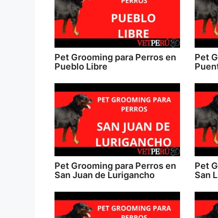
Pet Grooming para Perros en
Pet G
Pueblo Libre
Puent
Pet Grooming para Perros en
Pet G
San Juan de Lurigancho
San L