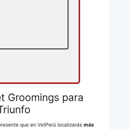
et Groomings para
Triunfo
presente que en VetPerú localizarás
más