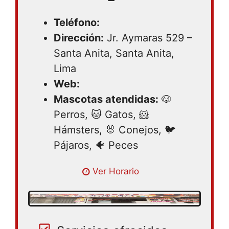
Teléfono:
Dirección:
Jr. Aymaras 529 –
Santa Anita, Santa Anita,
Lima
Web:
Mascotas atendidas:
🐶
Perros, 🐱 Gatos, 🐹
Hámsters, 🐰 Conejos, 🐦
Pájaros, 🐠 Peces
Lunes 08:00 – 21:00 | Martes 08:00 –
Ver Horario
21:00 | Miercoles 08:00 – 21:00 | Jueves
08:00 – 21:00 | Viernes 08:00 – 21:00 |
Sabado 08:00 – 21:00 | Domingo 08:00 –
21:00