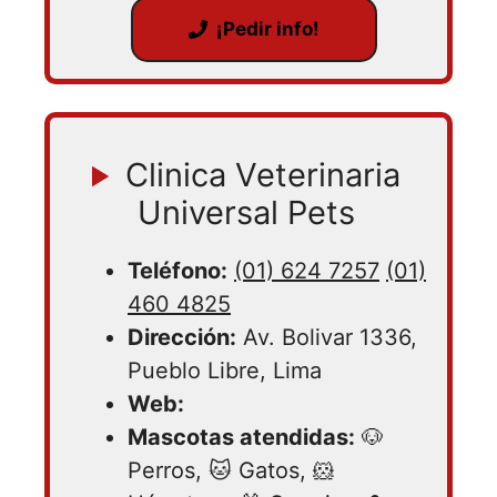
¡Pedir info!
Clinica Veterinaria
Universal Pets
Teléfono:
(01) 624 7257
(01)
460 4825
Dirección:
Av. Bolivar 1336,
Pueblo Libre, Lima
Web:
Mascotas atendidas:
🐶
Perros, 🐱 Gatos, 🐹