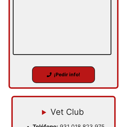
¡Pedir info!
Vet Club
Teléfono:
931 018 823
975