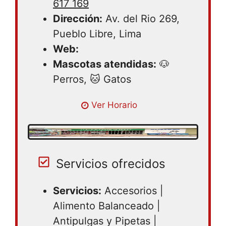
617 169
Dirección:
Av. del Rio 269,
Pueblo Libre, Lima
Web:
Mascotas atendidas:
🐶
Perros, 🐱 Gatos
Lunes 09:00 – 20:00 | Martes 09:00 –
Ver Horario
20:00 | Miercoles 09:00 – 20:00 | Jueves
09:00 – 20:00 | Viernes 09:00 – 20:00 |
Sabado 09:00 – 20:00
Servicios ofrecidos
Servicios:
Accesorios |
Alimento Balanceado |
Antipulgas y Pipetas |