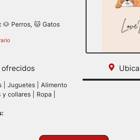
:
🐶 Perros, 🐱 Gatos
:00 – 22:00 | Miercoles
ario
22:00 | Viernes 08:00 –
 Domingo 08:00 – 22:00
 ofrecidos
Ubica
 | Juguetes | Alimento
y collares | Ropa |
s: