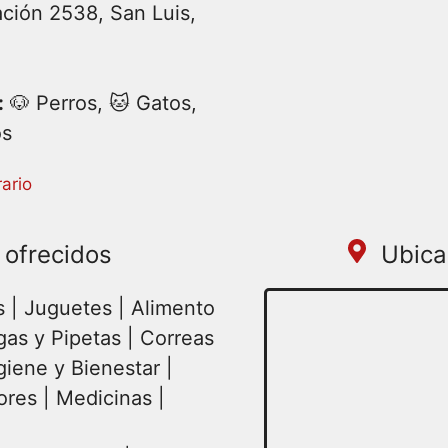
ción 2538, San Luis,
:
🐶 Perros, 🐱 Gatos,
os
:00 – 21:00 | Miercoles
ario
21:00 | Viernes 08:00 –
 ofrecidos
Ubica
 | Juguetes | Alimento
gas y Pipetas | Correas
giene y Bienestar |
res | Medicinas |