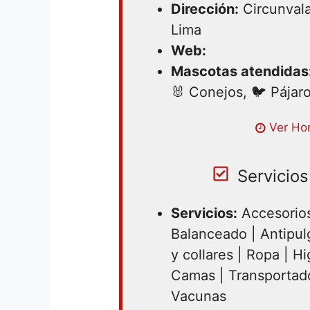
Dirección:
Circunvala
Lima
Web:
Mascotas atendidas
🐰 Conejos, 🐦 Pájar
Lunes 08:00 – 21:00 | Martes 08
Ver Hor
08:00 – 21:00 | Jueves 08:00 – 
21:00 | Sabado 08:00 – 14:00
Servicios
Servicios:
Accesorios
Balanceado | Antipul
y collares | Ropa | Hi
Camas | Transportado
Vacunas