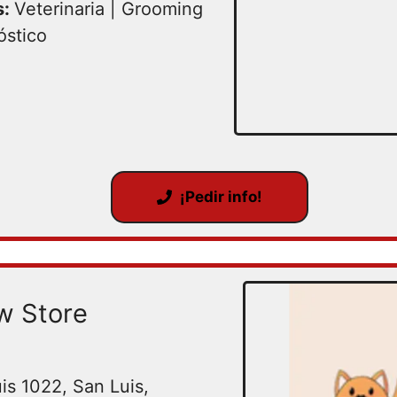
s:
Veterinaria | Grooming
óstico
¡Pedir info!
w Store
is 1022, San Luis,