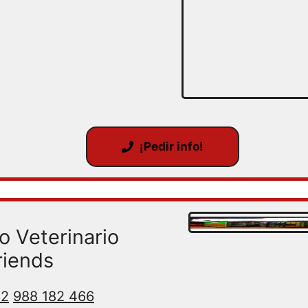
¡Pedir info!
 Veterinario
riends
22
988 182 466