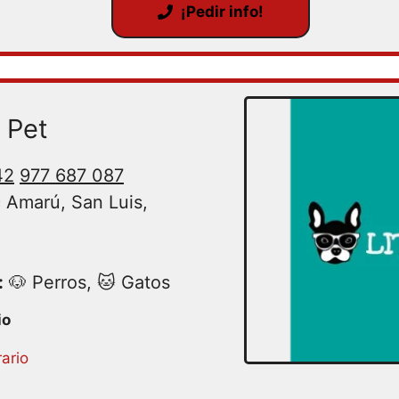
¡Pedir info!
e Pet
42
977 687 087
 Amarú, San Luis,
:
🐶 Perros, 🐱 Gatos
ario